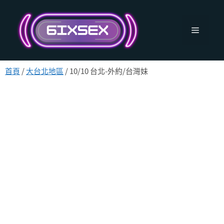
跳
至
主
選
要
內
單
容
首頁
/
大台北地區
/ 10/10 台北-外約/台灣妹