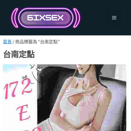
跳
至
主
選
要
內
單
容
首頁
/ 商品標籤為 “台南定點”
台南定點