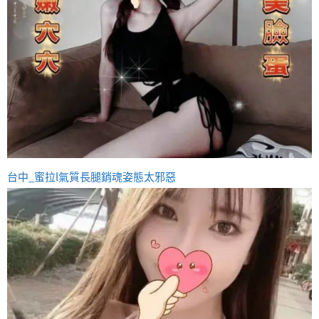
台中_蜜拉l氣質長腿銷魂姿態太邪惡