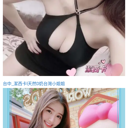
台中_潔西卡l天然D奶台灣小姐姐