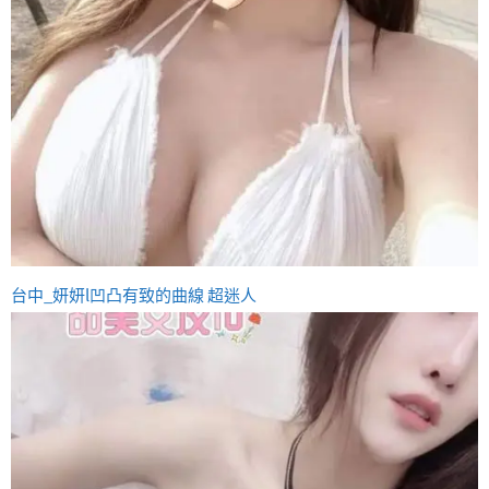
台中_妍妍l凹凸有致的曲線 超迷人