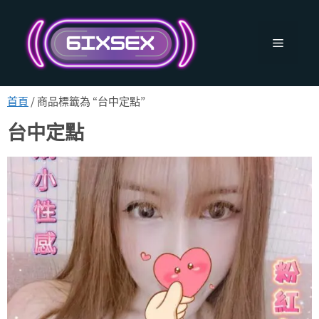
跳
至
主
選
要
內
單
容
首頁
/ 商品標籤為 “台中定點”
台中定點