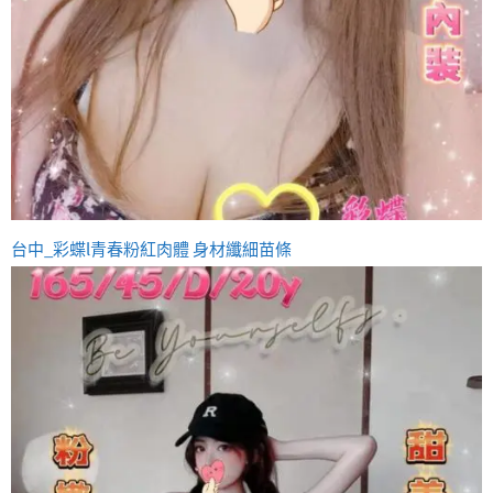
台中_彩蝶l青春粉紅肉體 身材纖細苗條