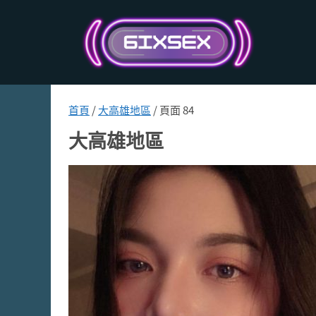
跳
至
主
要
內
容
首頁
/
大高雄地區
/ 頁面 84
大高雄地區