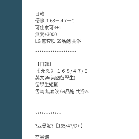
日韓
優咪 １68－４7－C
可住家可3+1
無套+3000
LG 無套吹 69品鮑 共浴
*******************
【日韓】
《 允恩 》 １６８/４７/Ｅ
英文通(美國留學生)
留學生短期
舌吻 無套吹 69品鮑 共浴♨️
************
?亞曼妮?【165/47/D+ 】
亞曼妮