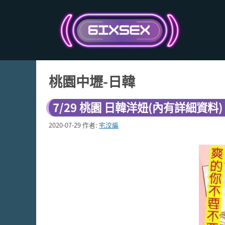
跳
至
主
要
內
容
桃園中壢-日韓
7/29 桃園 日韓洋妞(內有詳細資料)
2020-07-29
作者:
宅洨編