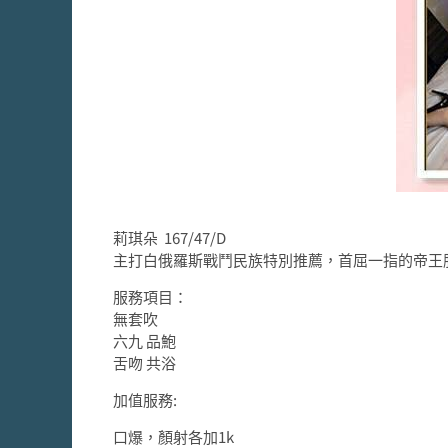
莉琪朵 167/47/D
主打白俄羅斯戰鬥民族特別推薦，首屈一指的帝王
服務項目：
無套吹
六九 品鮑
舌吻 共浴
加值服務:
口爆，顏射各加1k