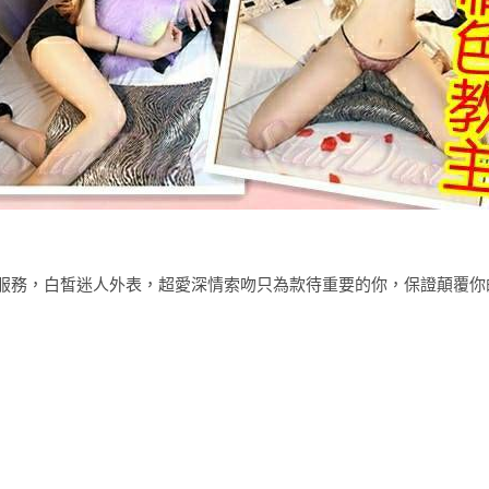
服務，白皙迷人外表，超愛深情索吻只為款待重要的你，保證顛覆你