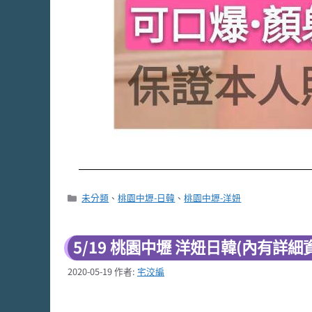
分
未分類
、
桃園中壢-日韓
、
桃園中壢-洋妞
類
5/19 桃園中壢 洋妞日韓(內有詳細
2020-05-19
作者:
宅洨編