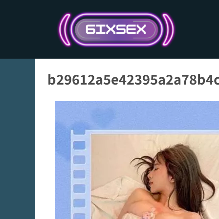
跳
至
主
要
內
容
b29612a5e42395a2a78b4c