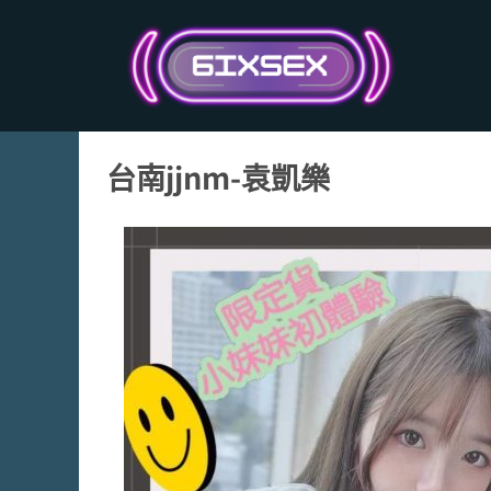
跳
至
主
要
內
容
台南jjnm-袁凱樂