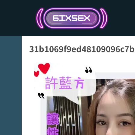
跳
至
主
要
內
容
31b1069f9ed48109096c7b