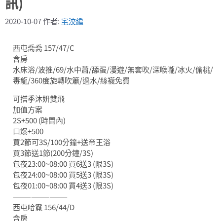
訊)
2020-10-07
作者:
宅洨編
西屯喬喬 157/47/C
含房
水床浴/波推/69/水中蕭/舔蛋/漫遊/無套吹/深喉嚨/冰火/偷桃/
毒龍/360度旋轉吹簫/過水/絲襪免費
可搭季沐妍雙飛
加值方案
2S+500 (時間內)
口爆+500
買2節可3S/100分鐘+送帝王浴
買3節送1節(200分鐘/3S)
包夜23:00~08:00 買6送3 (限3S)
包夜24:00~08:00 買5送3 (限3S)
包夜01:00~08:00 買4送3 (限3S)
—————————
西屯哈霓 156/44/D
含房