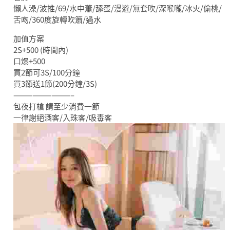
懶人澡/波推/69/水中蕭/舔蛋/漫遊/無套吹/深喉嚨/冰火/偷桃/
舌吻/360度旋轉吹簫/過水
加值方案
2S+500 (時間內)
口爆+500
買2節可3S/100分鐘
買3節送1節(200分鐘/3S)
—————————–
包夜打槍 請至少消費一節
一律謝絕酒客/入珠客/吸毒客