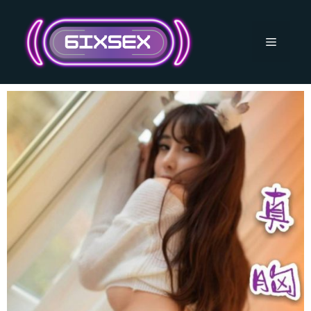
跳
至
主
選
要
內
單
容