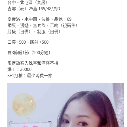
台中 – 北屯區（套房）
吉娜（泰）25歲 165/48/真D
皇帝浴、水中蕭、波推、品鮑、69
舔蛋、漫遊、無套吹、舌吻（視衛生）
絲襪（自備）、制服（自備）
口爆 +500、顏射 +500
買3節贈1節（200分鐘）
限定熟客入珠客和酒客不接
爆工：30000
3+1打槍：最少消費一節