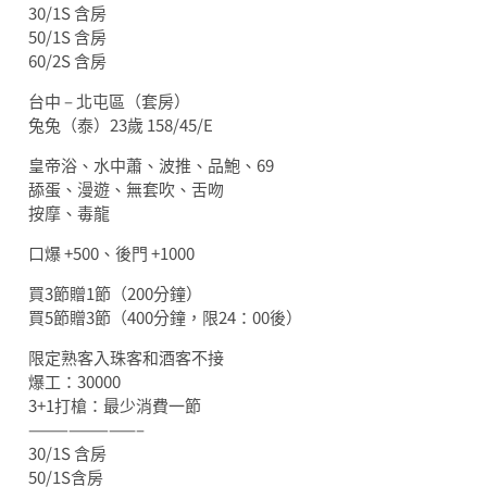
30/1S 含房
50/1S 含房
60/2S 含房
台中 – 北屯區（套房）
兔兔（泰）23歲 158/45/E
皇帝浴、水中蕭、波推、品鮑、69
舔蛋、漫遊、無套吹、舌吻
按摩、毒龍
口爆 +500、後門 +1000
買3節贈1節（200分鐘）
買5節贈3節（400分鐘，限24：00後）
限定熟客入珠客和酒客不接
爆工：30000
3+1打槍：最少消費一節
————————–
30/1S 含房
50/1S含房