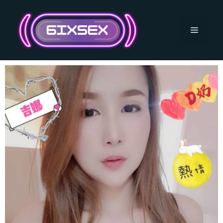
跳
至
主
選
要
內
單
容