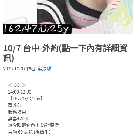
10/7 台中-外約(點一下內有詳細資
訊)
2020-10-07
作者:
宅洨編
＜茵茵＞
14:00-12:00
【162/47/D/25y】
買2送1
服務項目
無套+2000
無套吹戴套做 共浴殘廢澡
舌吻 69 品鮑 (視衛生）