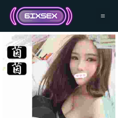
跳
至
主
選
要
內
單
容