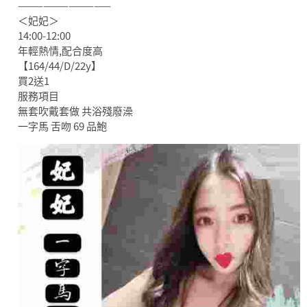
———————————
＜妃妃＞
14:00-12:00
年輕熱情,配合度高
【164/44/D/22y】
買2送1
服務項目
無套吹戴套做 共浴殘廢澡
一字馬 舌吻 69 品鮑