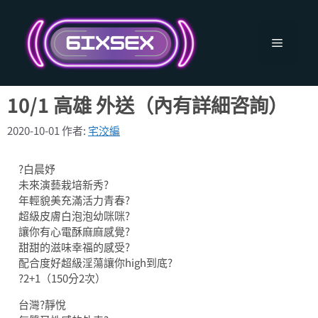
跳
至
主
選
要
內
單
容
10/1 高雄 外送（內有詳細咨詢）
2020-10-01
作者:
宅洨編
?白晨妤
未來演藝栽培新秀?
年輕貌美充滿活力青春?
超級皮膚白泡泡幼咪咪?
讓你有心電酥麻麻感覺?
甜甜的滋味幸福的感受?
配合度好超級淫蕩讓你high到底?
?2+1（150分2次）
台灣?靜悅