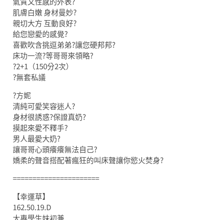
氣質又性感的外表?
肌膚白嫩 身材曼妙?
親切大方 互動良好?
給您戀愛的感覺?
喜歡吹含挑逗弟弟?讓您硬邦邦?
床功一流?等哥哥來領略?
?2+1（150分2次）
?無套私議
?方妮
清純可愛笑容迷人?
身材很誘惑?保證真奶?
摸起來愛不釋手?
男人最愛大奶?
讓哥哥心頭癢癢無法自己?
嬌柔的聲音搭配著瘋狂的叫床聲讓你慾火焚身?
======================
【幸運草】
162.50.19.D
大專學生妹初兼