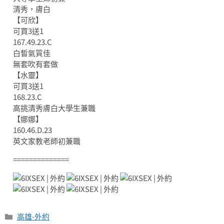
清秀，膚白
【可欣】
可買3送1
167.49.23.C
白皙氣質佳
無套吹有套做
【水靈】
可買3送1
168.23.C
高挑清秀膚白大學生兼職
【娜娜】
160.46.D.23
英文家教老師初兼職
==============
分
高雄-外約