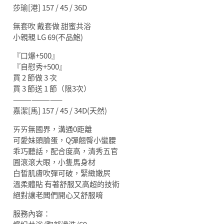
莎瑜[港] 157 / 45 / 36D
無套吹 戴套做 甜蜜共浴
小親親 LG 69(不品鮑)
『口爆+500』
『自慰秀+500』
買 2 節做 3 次
買 3 節送 1 節（限3次）
————————
嘉潔[馬] 157 / 45 / 34D(天然)
ㄞㄞ無國界，溝通0距離
可愛妹頭臉蛋，Q彈翹臀小蠻腰
乖巧聽話，配合度高，清秀五官
圓滾滾大眼，小隻馬身材
白皙肌膚吹彈可破，緊緻嫩屄
溫柔體貼 有著舒服又高超的技術
絕對讓老闆們開心又舒服唷
服務內容：