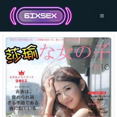
跳
至
主
選
要
內
單
容