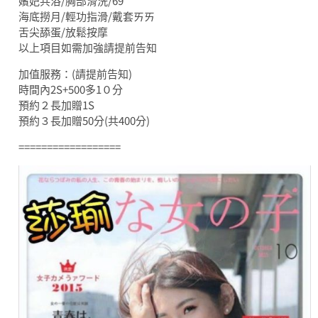
嬪妃共浴/胸部滑洗/69
海底撈月/輕功指滑/戴套ㄞㄞ
舌尖舔蛋/放鬆按摩
以上項目如需加強請提前告知
加值服務：(請提前告知)
時間內2S+500多1０分
預約２長加贈1S
預約３長加贈50分(共400分)
==================