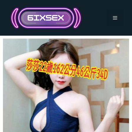
跳
至
主
選
要
內
單
容