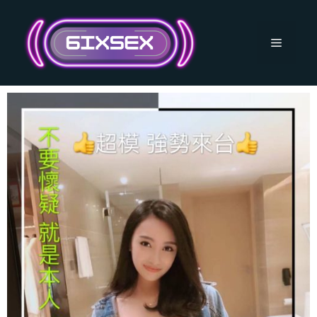
跳
至
主
選
要
內
單
容