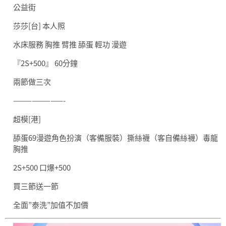
公益街
莎莎[台] 本人照
水床服務 胸推 臂推 舔蛋 輕功 漫遊
『2S+500』 60分鐘
兩節做三次
————————-
超模[港]
舔蛋69漫遊角色扮演（客備服裝）撕絲襪（客自備絲襪）毒龍
胸推
2S+500 口爆+500
買三節送一節
全面”泰洗”加值不加價