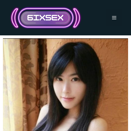
跳
至
主
選
要
內
單
容