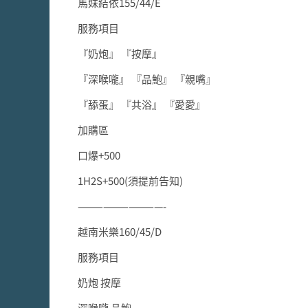
馬妹結依155/44/E
服務項目
『奶炮』 『按摩』
『深喉嚨』 『品鮑』 『親嘴』
『舔蛋』 『共浴』 『愛愛』
加購區
口爆+500
1H2S+500(須提前告知)
——————————-
越南米樂160/45/D
服務項目
奶炮 按摩
深喉嚨 品鮑