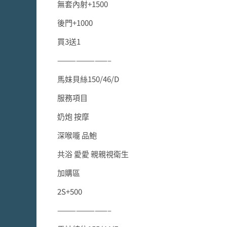
無套內射+1500
後門+1000
買3送1
————————–
馬妹貝絲150/46/D
服務項目
奶炮 按摩
深喉嚨 品鮑
共浴 愛愛 親親視衛生
加購區
2S+500
————————–