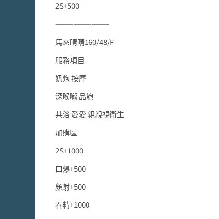
2S+500
—————————
馬來晴晴160/48/F
服務項目
奶炮 按摩
深喉嚨 品鮑
共浴 愛愛 親親視衛生
加購區
2S+1000
口爆+500
顏射+500
吞精+1000