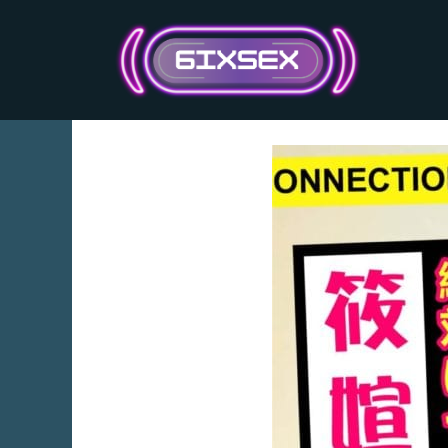
跳
至
主
要
內
容