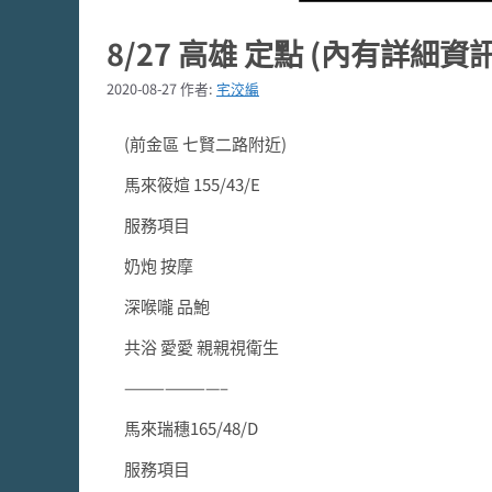
8/27 高雄 定點 (內有詳細資訊
2020-08-27
作者:
宅洨編
(前金區 七賢二路附近)
馬來筱媗 155/43/E
服務項目
奶炮 按摩
深喉嚨 品鮑
共浴 愛愛 親親視衛生
———————–
馬來瑞穗165/48/D
服務項目