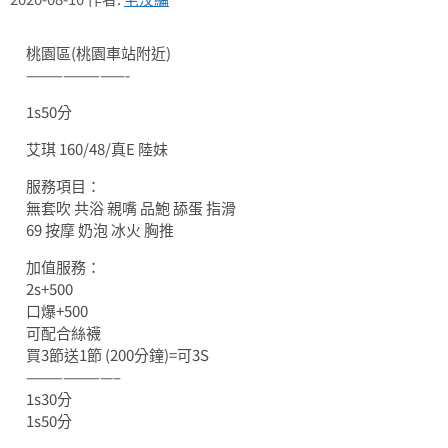
桃園區(桃園車站附近)
————————-
1s50分
艾琪 160/48/真E 陸妹
服務項目：
無套吹 共浴 親嘴 品鮑 舔蛋 指滑
69 按摩 奶泡 冰火 胸推
加值服務：
2s+500
口爆+500
可配合絲襪
買3節送1節 (200分鐘)=可3S
———————–
1s30分
1s50分