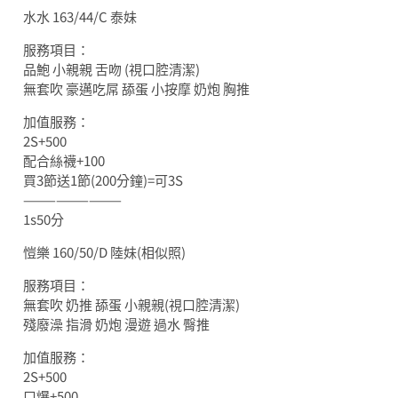
水水 163/44/C 泰妹
服務項目：
品鮑 小親親 舌吻 (視口腔清潔)
無套吹 豪邁吃屌 舔蛋 小按摩 奶炮 胸推
加值服務：
2S+500
配合絲襪+100
買3節送1節(200分鐘)=可3S
—————————
1s50分
愷樂 160/50/D 陸妹(相似照)
服務項目：
無套吹 奶推 舔蛋 小親親(視口腔清潔)
殘廢澡 指滑 奶炮 漫遊 過水 臀推
加值服務：
2S+500
口爆+500