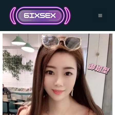
跳
至
主
選
要
內
單
容