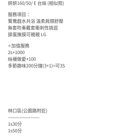
妍妍160/50/ E 台妹 (相似照)
服務項目：
鴛鴦戲水共浴 溫柔肩頸舒壓
無套吹奏戴套衝刺性挑逗
舔蛋撫摸可親親 LG
⭐️加值服務
2s+1000
絲襪做愛+100
多節趣味200分鐘(3+1)=可3S
林口區(公園路附近)
————————-
1s30分
1s50分