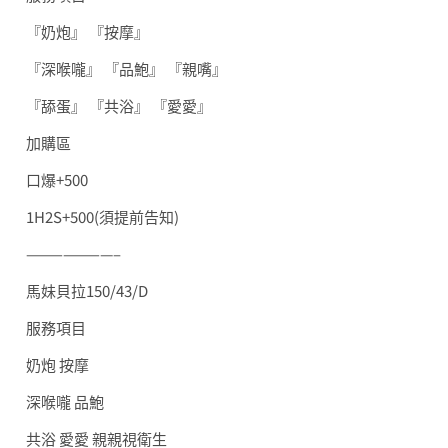
『奶炮』 『按摩』
『深喉嚨』 『品鮑』 『親嘴』
『舔蛋』 『共浴』 『愛愛』
加購區
口爆+500
1H2S+500(須提前告知)
———————–
馬妹貝拉150/43/D
服務項目
奶炮 按摩
深喉嚨 品鮑
共浴 愛愛 親親視衛生