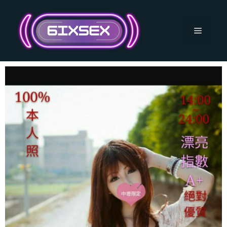
跳
至
主
選
要
內
單
容